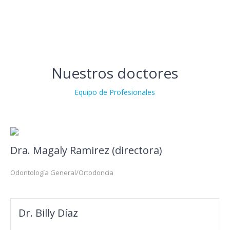
en
forma
de
comprimidos
recubiertos
con
Nuestros doctores
película
con
diferentes
Equipo de Profesionales
niveles
del
principio
activo
tadalafilo.
Dra. Magaly Ramirez (directora)
Puede
en
España
Odontología General/Ortodoncia
comprar
Cialis
online
Dr. Billy Díaz
sin
receta