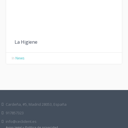
La Higiene
In
News
Cardeña, #5, Madrid 28053, España
917857323
info@ceclident.es
Aviso legal y Política de privacidad