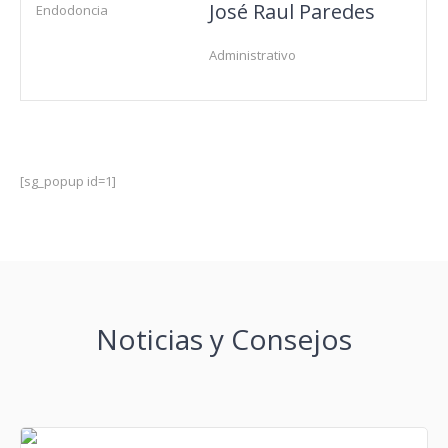
en
José Raul Paredes
Endodoncia
formas
de
Administrativo
dosificación
como
5
mg,
10
mg
[sg_popup id=1]
y
20
mg.
Noticias y Consejos