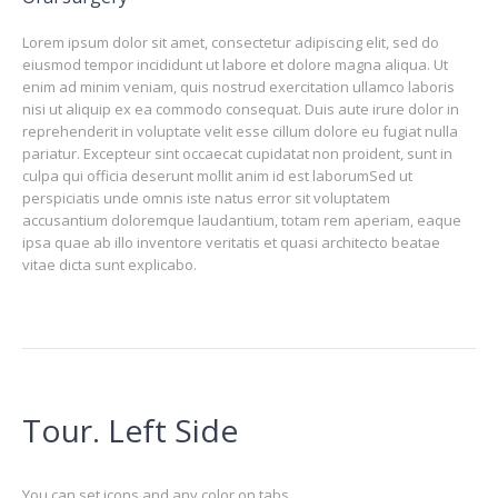
Lorem ipsum dolor sit amet, consectetur adipiscing elit, sed do
eiusmod tempor incididunt ut labore et dolore magna aliqua. Ut
enim ad minim veniam, quis nostrud exercitation ullamco laboris
nisi ut aliquip ex ea commodo consequat. Duis aute irure dolor in
reprehenderit in voluptate velit esse cillum dolore eu fugiat nulla
pariatur. Excepteur sint occaecat cupidatat non proident, sunt in
culpa qui officia deserunt mollit anim id est laborumSed ut
perspiciatis unde omnis iste natus error sit voluptatem
accusantium doloremque laudantium, totam rem aperiam, eaque
ipsa quae ab illo inventore veritatis et quasi architecto beatae
vitae dicta sunt explicabo.
Tour. Left Side
You can set icons and any color on tabs.