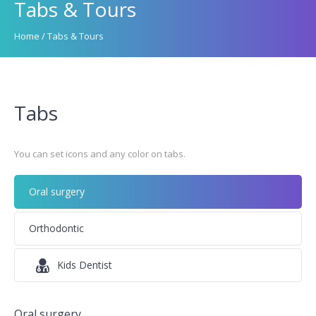
Tabs & Tours
Home
/
Tabs & Tours
Tabs
You can set icons and any color on tabs.
Oral surgery
Orthodontic
Kids Dentist
Oral surgery