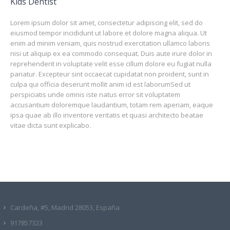
Kids Dentist
Lorem ipsum dolor sit amet, consectetur adipiscing elit, sed do
eiusmod tempor incididunt ut labore et dolore magna aliqua. Ut
enim ad minim veniam, quis nostrud exercitation ullamco laboris
nisi ut aliquip ex ea commodo consequat. Duis aute irure dolor in
reprehenderit in voluptate velit esse cillum dolore eu fugiat nulla
pariatur. Excepteur sint occaecat cupidatat non proident, sunt in
culpa qui officia deserunt mollit anim id est laborumSed ut
perspiciatis unde omnis iste natus error sit voluptatem
accusantium doloremque laudantium, totam rem aperiam, eaque
ipsa quae ab illo inventore veritatis et quasi architecto beatae
vitae dicta sunt explicabo.
Cardeña, #5, Madrid 28053, España
917857323